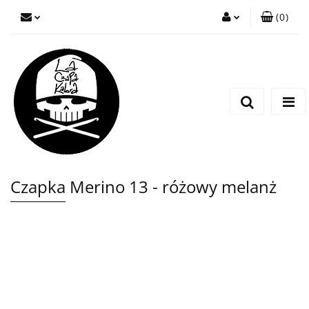
(
0
)
Zaloguj się
Zarejestruj się
Wyślij wiadomość
Czapka Merino 13 - różowy melanż