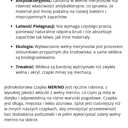
Antybakteryjność:
Lanolina w wełnie merynosów ma
również właściwości antybakteryjne, co sprawia, że
materiał jest mniej podatny na rozwój bakterii i
nieprzyjemnych zapachów.
Łatwość Pielęgnacji:
Nie wymaga częstego prania,
ponieważ naturalnie odpiera brud i nie absorbuje
zapachów tak łatwo, jak inne materiały.
Ekologia:
Wytwarzanie wełny merynosów jest procesem
stosunkowo przyjaznym dla środowiska, a same włókna
są biodegradowalne.
Trwałość:
Włókna są bardziej wytrzymałe niż zwykła
wełna i akryl, czapki mniej się mechacą.
Jednokolorowa czapka
MERINO
jest ręcznie robiona, z
wysokiej jakości włóczki z wełny merino, co czyni ją miłą w
dotyku i odpowiednią na różne warunki pogodowe. Czapka
jest długa, mięsista i lekko ażurowa. Splot jest ciaśniejszy niż
w innych naszych czapkach, aby zmniejszyć przewiewność
bez dodawania podszewki i w pełni wykorzystać zalety wełny
merino na skórze.