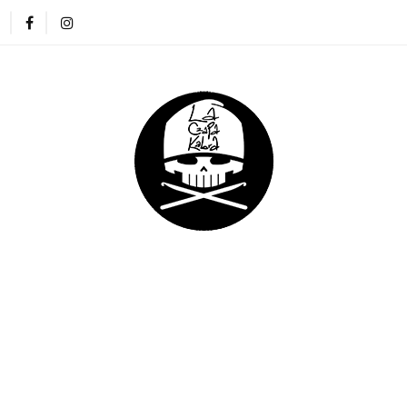
ZAPKI
CIENKIE CZAPKI
KOMINY
RĘKAWICZKI
NA DREADY
DLA DZIECI
DLA FIRM
E CZAPKI
KOMINY
RĘKAWICZKI
OPASKI
DLA DZIECI
DLA FIRM