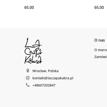
65.00
65.00
O nas
O marc
Zamówie
Wrocław, Polska
kontakt@laczapakabra.pl
+48607202847