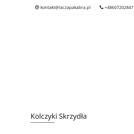
kontakt@laczapakabra.pl
+48607202847
BIŻUTERIA
C
KAPTUROKOMINY
BIŻUTERIA
CZAPKI
CIENKI
Kolczyki Skrzydła