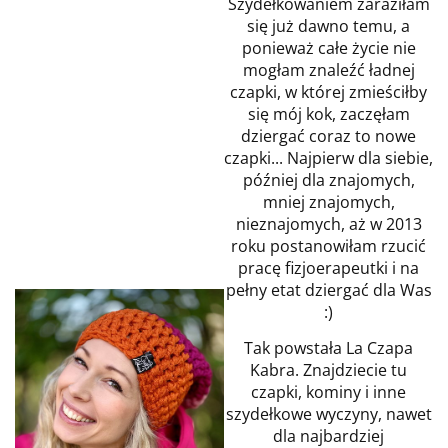
Szydełkowaniem zaraziłam
się już dawno temu, a
ponieważ całe życie nie
mogłam znaleźć ładnej
czapki, w której zmieściłby
się mój kok, zaczęłam
dziergać coraz to nowe
czapki... Najpierw dla siebie,
później dla znajomych,
mniej znajomych,
nieznajomych, aż w 2013
roku postanowiłam rzucić
pracę fizjoerapeutki i na
pełny etat dziergać dla Was
:)
Tak powstała La Czapa
Kabra. Znajdziecie tu
czapki, kominy i inne
szydełkowe wyczyny, nawet
dla najbardziej