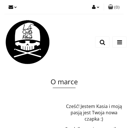
(
0
)
Zaloguj się
Zarejestruj się
Wyślij wiadomość
O marce
Cześć! Jestem Kasia i moją
pasją jest Twoja nowa
czapka :)