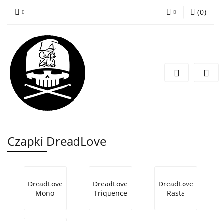
(
0
)
Zaloguj się
Zarejestruj się
Wyślij wiadomość
Czapki DreadLove
DreadLove
DreadLove
DreadLove
Mono
Triquence
Rasta