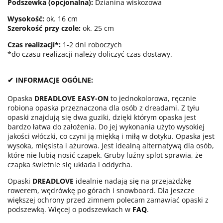
Podszewka (opcjonalna):
Dzianina wiskozowa
Wysokość:
ok. 16 cm
Szerokość przy czole:
ok. 25 cm
Czas realizacji*:
1-2 dni roboczych
*do czasu realizacji należy doliczyć czas dostawy.
✔ INFORMACJE OGÓLNE:
Opaska
DREADLOVE EASY-ON
to jednokolorowa, ręcznie
robiona opaska przeznaczona dla osób z dreadami. Z tyłu
opaski znajdują się dwa guziki, dzięki którym opaska jest
bardzo łatwa do założenia. Do jej wykonania użyto wysokiej
jakości włóczki, co czyni ją miękką i miłą w dotyku. Opaska jest
wysoka, mięsista i ażurowa. Jest idealną alternatywą dla osób,
które nie lubią nosić czapek. Gruby luźny splot sprawia, że
czapka świetnie się układa i oddycha.
Opaski
DREADLOVE
idealnie nadają się na przejażdżkę
rowerem, wędrówkę po górach i snowboard. Dla jeszcze
większej ochrony przed zimnem polecam zamawiać opaski z
podszewką. Więcej o podszewkach w
FAQ
.