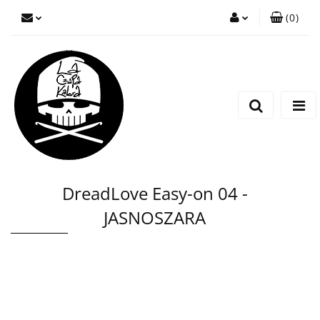
(
0
)
Zaloguj się
Zarejestruj się
Wyślij wiadomość
DreadLove Easy-on 04 -
JASNOSZARA