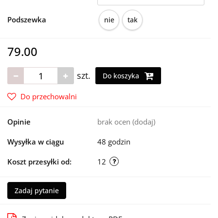
Podszewka
nie
tak
79.00
szt.
Do koszyka
Do przechowalni
Opinie
brak ocen
(dodaj)
Wysyłka w ciągu
48 godzin
Koszt przesyłki od:
12
Zadaj pytanie