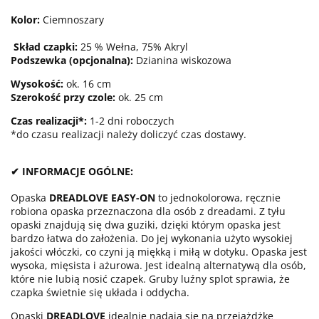
Kolor:
Ciemnoszary
Skład czapki:
25 % Wełna, 75% Akryl
Podszewka (opcjonalna):
Dzianina wiskozowa
Wysokość:
ok. 16 cm
Szerokość przy czole:
ok. 25 cm
Czas realizacji*:
1-2 dni roboczych
*do czasu realizacji należy doliczyć czas dostawy.
✔ INFORMACJE OGÓLNE:
Opaska
DREADLOVE EASY-ON
to jednokolorowa, ręcznie
robiona opaska przeznaczona dla osób z dreadami. Z tyłu
opaski znajdują się dwa guziki, dzięki którym opaska jest
bardzo łatwa do założenia. Do jej wykonania użyto wysokiej
jakości włóczki, co czyni ją miękką i miłą w dotyku. Opaska jest
wysoka, mięsista i ażurowa. Jest idealną alternatywą dla osób,
które nie lubią nosić czapek. Gruby luźny splot sprawia, że
czapka świetnie się układa i oddycha.
Opaski
DREADLOVE
idealnie nadają się na przejażdżkę