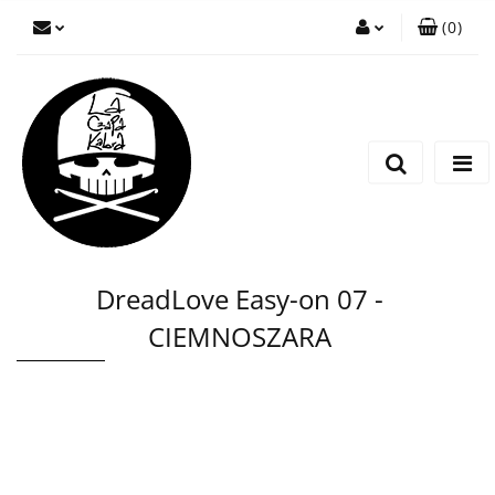
(
0
)
Zaloguj się
Zarejestruj się
Wyślij wiadomość
DreadLove Easy-on 07 -
CIEMNOSZARA