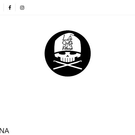
ZAPKI
CIENKIE CZAPKI
KOMINY
RĘKAWICZKI
NA DREADY
DLA DZIECI
DLA FIRM
E CZAPKI
KOMINY
RĘKAWICZKI
OPASKI
DLA DZIECI
DLA FIRM
ONA