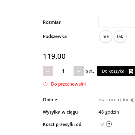
Rozmiar
Podszewka
nie
tak
119.00
szt.
Do koszyka
Do przechowalni
Opinie
brak ocen
(dodaj)
Wysyłka w ciągu
48 godzin
Koszt przesyłki od:
12