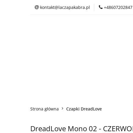
kontakt@laczapakabra.pl
+48607202847
BIŻUTERIA
C
KAPTUROKOMINY
BIŻUTERIA
CZAPKI
CIENKI
Strona główna
Czapki DreadLove
DreadLove Mono 02 - CZERW