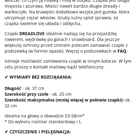
włóczki, co czyni ją miękką i miłą w dotyku. Czapka jest długa,
mięsista i ażurowa. Mieści nawet bardzo długie dready i
warkoczyki. Na krawędzi dodatkowo wszyta jest gumka, która
utrzymuje ciężar włosów. Gruby luźny splot sprawia, że
czapka świetnie się układa i oddycha.
Czapki
DREADLOVE
idealnie nadają się na przejażdżkę
rowerem, wędrówkę po górach i snowboard. Dla jeszcze
większej ochrony przed zimnem polecam zamawiać czapki z
podszewką (w formie opaski). Więcej o podszewkach w
FAQ
.
Istnieje możliwość zamówienia czapki w innym kolorze. W tym
celu proszę o kontakt mailowy bądź telefoniczny.
✔ WYMIARY BEZ ROZCIĄGANIA:
Długość
- ok. 37 cm
Szerokość przy czole
- ok. 25 cm
Szerokość maksymalna (mniej więcej w połowie czapki):
ok.
32 cm
Idealna na głowy o obwodzie 53-58cm*
* Do wyboru rozmiar standardowy i L.
✔ CZYSZCZENIE I PIELĘGNACJA: