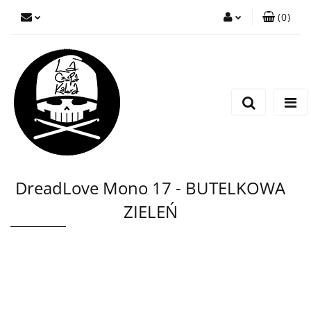
(
0
)
Zaloguj się
Zarejestruj się
Wyślij wiadomość
DreadLove Mono 17 - BUTELKOWA
ZIELEŃ