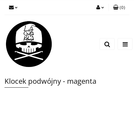
(
0
)
Zaloguj się
Zarejestruj się
Wyślij wiadomość
Klocek podwójny - magenta