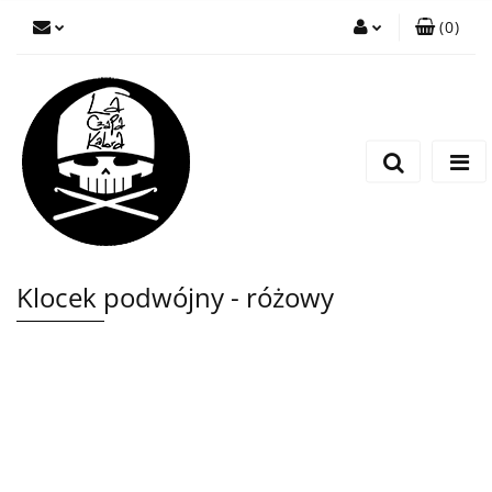
(
0
)
Zaloguj się
Zarejestruj się
Wyślij wiadomość
Klocek podwójny - różowy