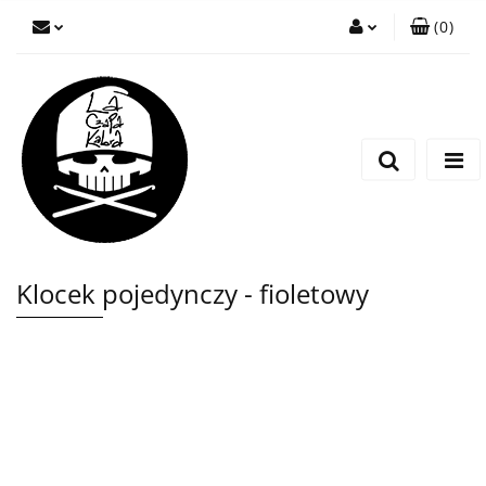
(
0
)
Zaloguj się
Zarejestruj się
Wyślij wiadomość
Klocek pojedynczy - fioletowy