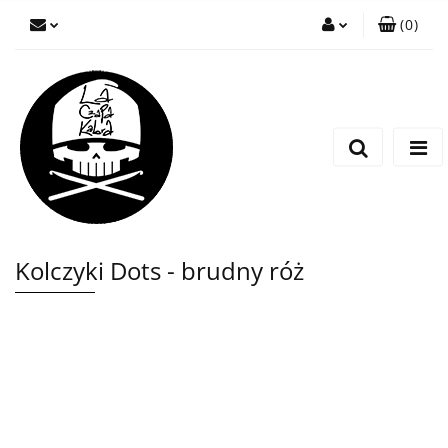
(
0
)
Zaloguj się
Zarejestruj się
Wyślij wiadomość
Kolczyki Dots - brudny róż