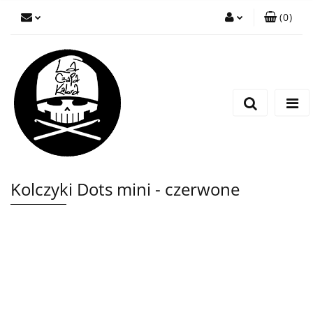
(
0
)
Zaloguj się
Zarejestruj się
Wyślij wiadomość
Kolczyki Dots mini - czerwone