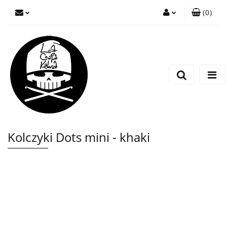
(
0
)
Zaloguj się
Zarejestruj się
Wyślij wiadomość
Kolczyki Dots mini - khaki