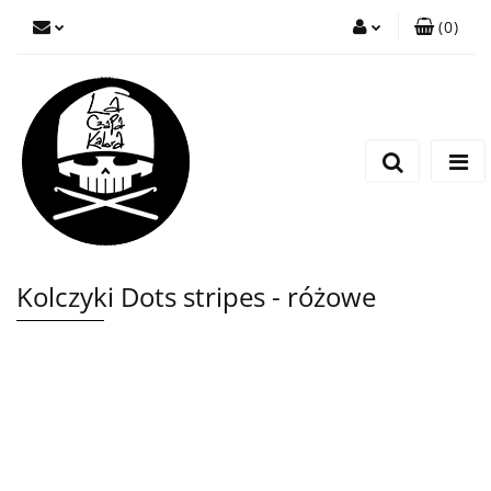
(
0
)
Zaloguj się
Zarejestruj się
Wyślij wiadomość
Kolczyki Dots stripes - różowe