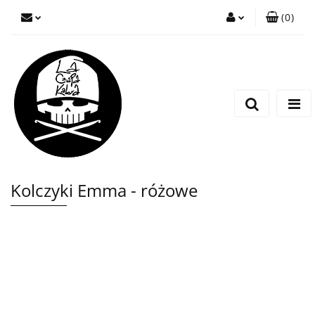
(
0
)
Zaloguj się
Zarejestruj się
Wyślij wiadomość
Kolczyki Emma - różowe