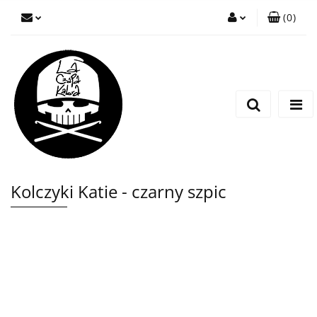
(
0
)
Zaloguj się
Zarejestruj się
Wyślij wiadomość
Kolczyki Katie - czarny szpic