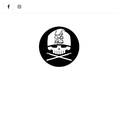
ZAPKI
CIENKIE CZAPKI
KOMINY
RĘKAWICZKI
NA DREADY
DLA DZIECI
DLA FIRM
E CZAPKI
KOMINY
RĘKAWICZKI
OPASKI
DLA DZIECI
DLA FIRM