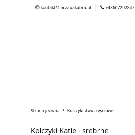
kontakt@laczapakabra.pl
+48607202847
BIŻUTERIA
C
KAPTUROKOMINY
BIŻUTERIA
CZAPKI
CIENKI
Strona główna
Kolczyki dwuczęściowe
Kolczyki Katie - srebrne