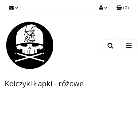
(
0
)
Zaloguj się
Zarejestruj się
Wyślij wiadomość
Kolczyki Łapki - różowe