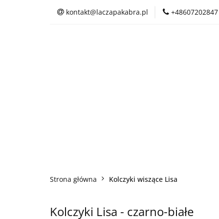
kontakt@laczapakabra.pl
+48607202847
BIŻUTERIA
C
KAPTUROKOMINY
BIŻUTERIA
CZAPKI
CIENKI
Strona główna
Kolczyki wiszące Lisa
Kolczyki Lisa - czarno-białe