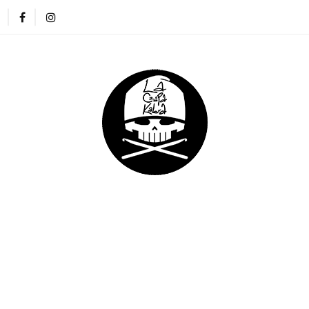
ZAPKI
CIENKIE CZAPKI
KOMINY
RĘKAWICZKI
NA DREADY
DLA DZIECI
DLA FIRM
E CZAPKI
KOMINY
RĘKAWICZKI
OPASKI
DLA DZIECI
DLA FIRM