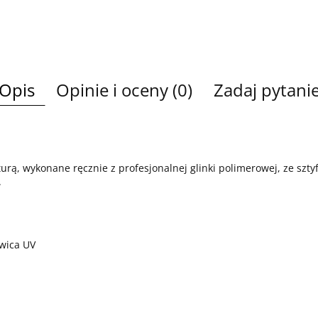
Opis
Opinie i oceny (0)
Zadaj pytani
urą, wykonane ręcznie z profesjonalnej glinki polimerowej, ze sztyft
.
ywica UV