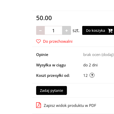
50.00
szt.
Do koszyka
Do przechowalni
Opinie
brak ocen
(dodaj)
Wysyłka w ciągu
do 2 dni
Koszt przesyłki od:
12
Zadaj pytanie
Zapisz widok produktu w PDF