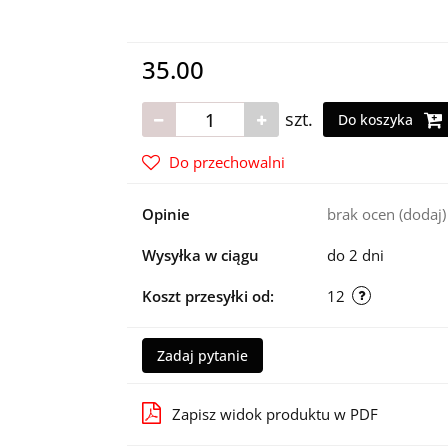
35.00
szt.
Do koszyka
Do przechowalni
Opinie
brak ocen
(dodaj)
Wysyłka w ciągu
do 2 dni
Koszt przesyłki od:
12
Zadaj pytanie
Zapisz widok produktu w PDF