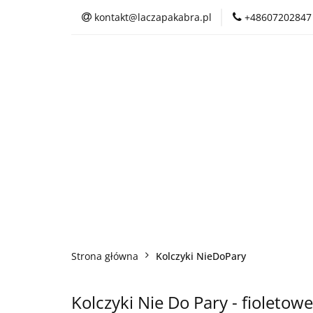
kontakt@laczapakabra.pl
+48607202847
BIŻUTERIA
C
KAPTUROKOMINY
BIŻUTERIA
CZAPKI
CIENKI
Strona główna
Kolczyki NieDoPary
Kolczyki Nie Do Pary - fioletowe