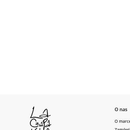
O nas
O marc
Zamówie