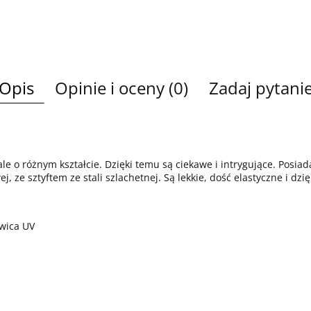
Opis
Opinie i oceny (0)
Zadaj pytani
le o różnym kształcie. Dzięki temu są ciekawe i intrygujące. Posia
j, ze sztyftem ze stali szlachetnej. Są lekkie, dość elastyczne i 
ywica UV