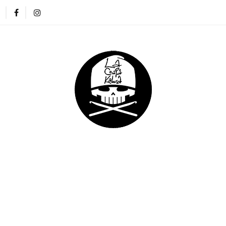
ZAPKI
CIENKIE CZAPKI
KOMINY
RĘKAWICZKI
NA DREADY
DLA DZIECI
DLA FIRM
E CZAPKI
KOMINY
RĘKAWICZKI
OPASKI
DLA DZIECI
DLA FIRM