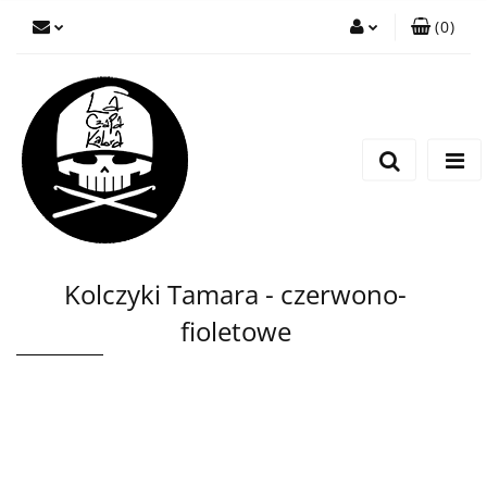
(
0
)
Zaloguj się
Zarejestruj się
Wyślij wiadomość
Kolczyki Tamara - czerwono-
fioletowe