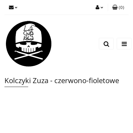
(
0
)
Zaloguj się
Zarejestruj się
Wyślij wiadomość
Kolczyki Zuza - czerwono-fioletowe