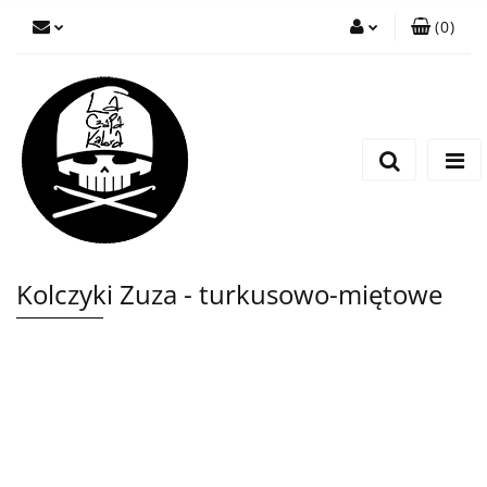
(
0
)
Zaloguj się
Zarejestruj się
Wyślij wiadomość
Kolczyki Zuza - turkusowo-miętowe