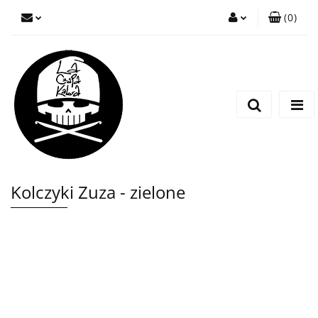
(
0
)
Zaloguj się
Zarejestruj się
Wyślij wiadomość
Kolczyki Zuza - zielone