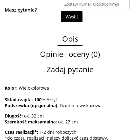
Masz pytanie?
Wyślij
Opis
Opinie i oceny (0)
Zadaj pytanie
Kolor:
Wielokolorowa
Skład czapki:
100
% Akryl
Podszewka (opcjonalna)
: Dzianina wiskozowa
Długość
:
ok. 32 cm
Szerokość maksymalna:
ok. 23 cm
Czas realizacji*:
1-2 dni roboczych
*do czasu realizacji należy doliczyć czas dostawy.