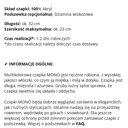
Skład czapki:
100
% Akryl
Podszewka (opcjonalna)
: Dzianina wiskozowa
Długość
:
ok. 32 cm
Szerokość maksymalna:
ok. 23 cm
Czas realizacji*:
1-2 dni roboczych
*do czasu realizacji należy doliczyć czas dostawy.
✔ INFORMACJE OGÓLNE:
Multikolorowa czapka MONO jest ręcznie robiona, z wysokiej
jakości włóczki, co czyni ją miękką i miłą w dotyku. Czapka jest
długa, mięsista i ażurowa. Gruby luźny splot sprawia, że
czapka świetnie się układa i oddycha.
Czapki MONO będą dobrze wyglądać zarówno w eleganckich,
jak i luźnych stylizacjach. Idealnie nadają się na przejażdżkę
rowerem, wędrówkę po górach i snowboard. Dla jeszcze
większej ochrony przed zimnem polecam zamawiać czapki z
podszewką. Więcej o podszewkach w
FAQ
.