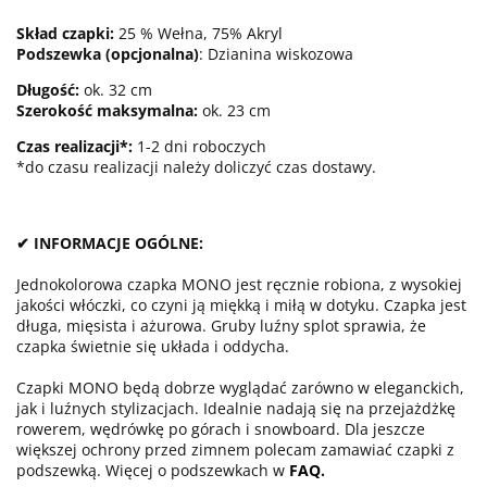
Skład czapki:
25 % Wełna, 75% Akryl
Podszewka (opcjonalna)
: Dzianina wiskozowa
Długość
:
ok. 32 cm
Szerokość maksymalna:
ok. 23 cm
Czas realizacji*:
1-2 dni roboczych
*do czasu realizacji należy doliczyć czas dostawy.
✔ INFORMACJE OGÓLNE:
Jednokolorowa czapka MONO jest ręcznie robiona, z wysokiej
jakości włóczki, co czyni ją miękką i miłą w dotyku. Czapka jest
długa, mięsista i ażurowa. Gruby luźny splot sprawia, że
czapka świetnie się układa i oddycha.
Czapki MONO będą dobrze wyglądać zarówno w eleganckich,
jak i luźnych stylizacjach. Idealnie nadają się na przejażdżkę
rowerem, wędrówkę po górach i snowboard. Dla jeszcze
większej ochrony przed zimnem polecam zamawiać czapki z
podszewką. Więcej o podszewkach w
FAQ
.