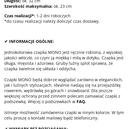
Długość
:
ok. 32 cm
Szerokość maksymalna:
ok. 23 cm
Czas realizacji*:
1-2 dni roboczych
*do czasu realizacji należy doliczyć czas dostawy.
✔ INFORMACJE OGÓLNE:
Jednokolorowa czapka MONO jest ręcznie robiona, z wysokiej
jakości włóczki, co czyni ją miękką i miłą w dotyku. Czapka jest
długa, mięsista i ażurowa. Gruby luźny splot sprawia, że
czapka świetnie się układa i oddycha.
Czapki MONO będą dobrze wyglądać zarówno w eleganckich,
jak i luźnych stylizacjach. Idealnie nadają się na przejażdżkę
rowerem, wędrówkę po górach i snowboard. Dla jeszcze
większej ochrony przed zimnem polecam zamawiać czapki z
podszewką. Więcej o podszewkach w
FAQ
.
Istnieje możliwość zamówienia czapki w innym kolorze. W tym
celu proszę o kontakt mailowy bądź telefoniczny.
✔ WYMIARY BEZ ROZCIĄGANIA: