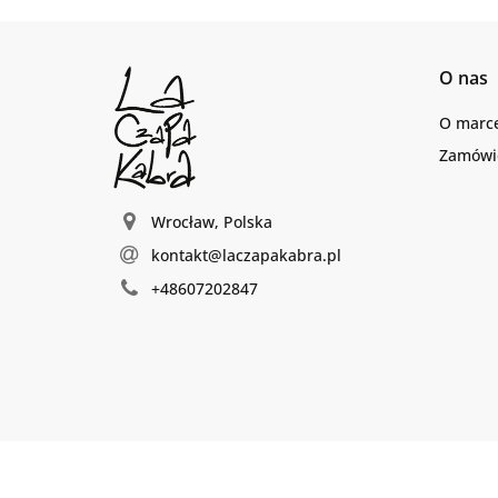
O nas
O marc
Zamówie
Wrocław, Polska
kontakt@laczapakabra.pl
+48607202847