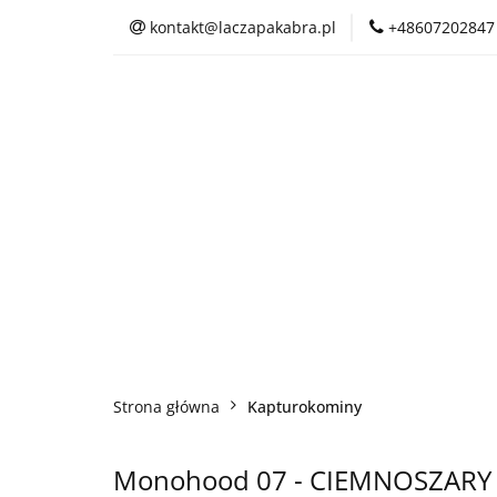
kontakt@laczapakabra.pl
+48607202847
BIŻUTERIA
C
KAPTUROKOMINY
BIŻUTERIA
CZAPKI
CIENKI
Strona główna
Kapturokominy
Monohood 07 - CIEMNOSZARY