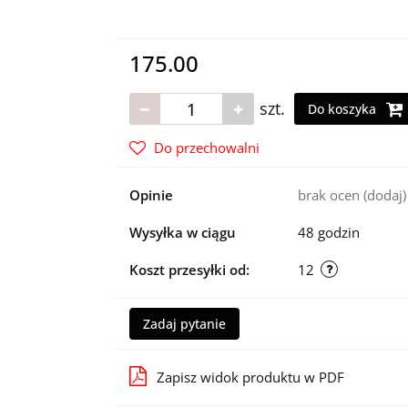
175.00
szt.
Do koszyka
Do przechowalni
Opinie
brak ocen
(dodaj)
Wysyłka w ciągu
48 godzin
Koszt przesyłki od:
12
Zadaj pytanie
Zapisz widok produktu w PDF