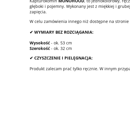
Kapturokomin
MONOHOOD
, to jednokolorowy, ręc
głęboki i pojemny. Wykonany jest z miękkiej i grub
zapięcia.
W celu zamówienia innego niż dostępne na stronie k
✔ WYMIARY BEZ ROZCIĄGANIA:
Wysokość
- ok. 53 cm
Szerokość
- ok. 32 cm
✔ CZYSZCZENIE I PIELĘGNACJA:
Produkt zalecam prać tylko ręcznie. W innym przypad