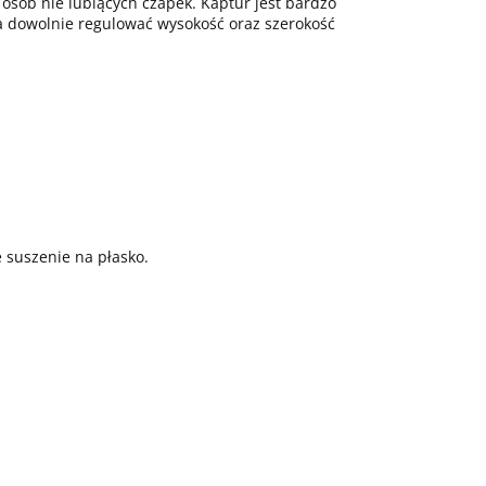
a osób nie lubiących czapek. Kaptur jest bardzo
żna dowolnie regulować wysokość oraz szerokość
e suszenie na płasko.