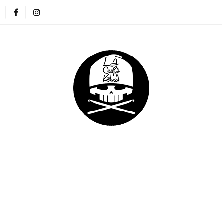
ZAPKI
CIENKIE CZAPKI
KOMINY
RĘKAWICZKI
NA DREADY
DLA DZIECI
DLA FIRM
E CZAPKI
KOMINY
RĘKAWICZKI
OPASKI
DLA DZIECI
DLA FIRM