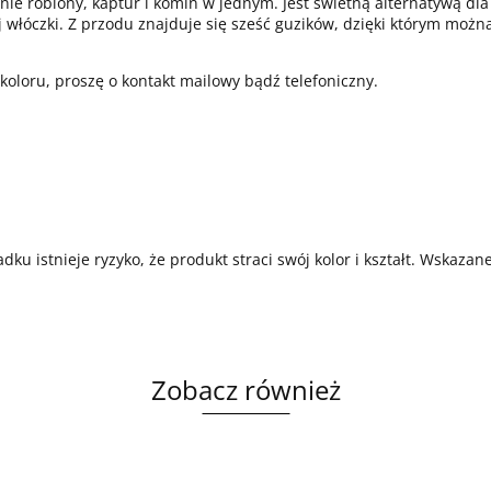
znie robiony, kaptur i komin w jednym. Jest świetną alternatywą dl
ej włóczki. Z przodu znajduje się sześć guzików, dzięki którym mo
oloru, proszę o kontakt mailowy bądź telefoniczny.
ku istnieje ryzyko, że produkt straci swój kolor i kształt. Wskazan
Zobacz również