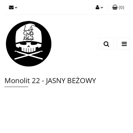
(
0
)
Zaloguj się
Zarejestruj się
Wyślij wiadomość
Monolit 22 - JASNY BEŻOWY