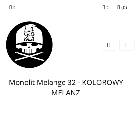
(
0
)
Zaloguj się
Zarejestruj się
Wyślij wiadomość
Monolit Melange 32 - KOLOROWY
MELANŻ