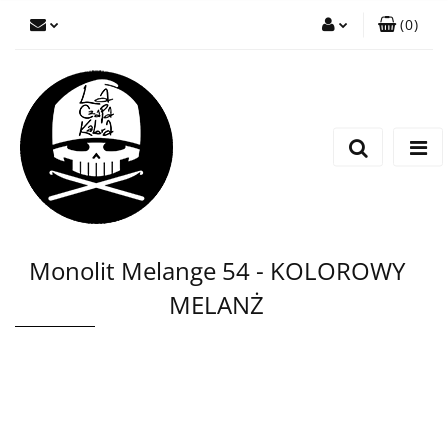
(
0
)
Zaloguj się
Zarejestruj się
Wyślij wiadomość
Monolit Melange 54 - KOLOROWY
MELANŻ