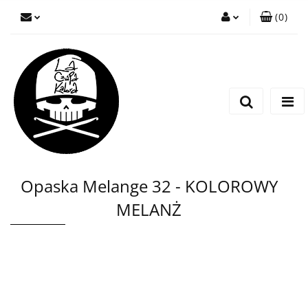
(
0
)
Zaloguj się
Zarejestruj się
Wyślij wiadomość
Opaska Melange 32 - KOLOROWY
MELANŻ