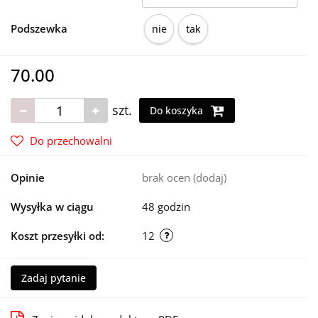
Podszewka
nie
tak
70.00
szt.
Do koszyka
Do przechowalni
Opinie
brak ocen
(dodaj)
Wysyłka w ciągu
48 godzin
Koszt przesyłki od:
12
Zadaj pytanie