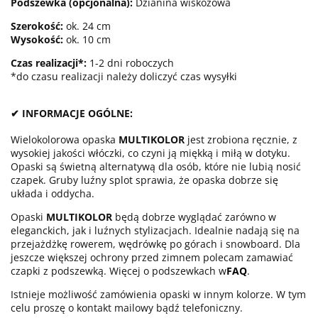
Podszewka (opcjonalna):
Dzianina wiskozowa
Szerokość:
ok. 24 cm
Wysokość:
ok. 10 cm
Czas realizacji*:
1-2 dni roboczych
*do czasu realizacji należy doliczyć czas wysyłki
✔ INFORMACJE OGÓLNE:
Wielokolorowa opaska
MULTIKOLOR
jest zrobiona ręcznie, z
wysokiej jakości włóczki, co czyni ją miękką i miłą w dotyku.
Opaski są świetną alternatywą dla osób, które nie lubią nosić
czapek. Gruby luźny splot sprawia, że opaska dobrze się
układa i oddycha.
Opaski
MULTIKOLOR
będą dobrze wyglądać zarówno w
eleganckich, jak i luźnych stylizacjach. Idealnie nadają się na
przejażdżkę rowerem, wędrówkę po górach i snowboard. Dla
jeszcze większej ochrony przed zimnem polecam zamawiać
czapki z podszewką. Więcej o podszewkach w
FAQ
.
Istnieje możliwość zamówienia opaski w innym kolorze. W tym
celu proszę o kontakt mailowy bądź telefoniczny.