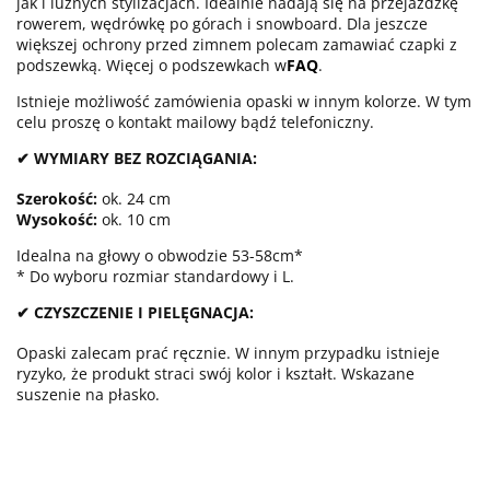
jak i luźnych stylizacjach. Idealnie nadają się na przejażdżkę
rowerem, wędrówkę po górach i snowboard. Dla jeszcze
większej ochrony przed zimnem polecam zamawiać czapki z
podszewką. Więcej o podszewkach w
FAQ
.
Istnieje możliwość zamówienia opaski w innym kolorze. W tym
celu proszę o kontakt mailowy bądź telefoniczny.
✔ WYMIARY BEZ ROZCIĄGANIA:
Szerokość:
ok. 24 cm
Wysokość:
ok. 10 cm
Idealna na głowy o obwodzie 53-58cm*
* Do wyboru rozmiar standardowy i L.
✔ CZYSZCZENIE I PIELĘGNACJA:
Opaski zalecam prać ręcznie. W innym przypadku istnieje
ryzyko, że produkt straci swój kolor i kształt. Wskazane
suszenie na płasko.