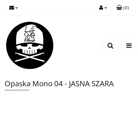
(
0
)
Zaloguj się
Zarejestruj się
Wyślij wiadomość
Opaska Mono 04 - JASNA SZARA