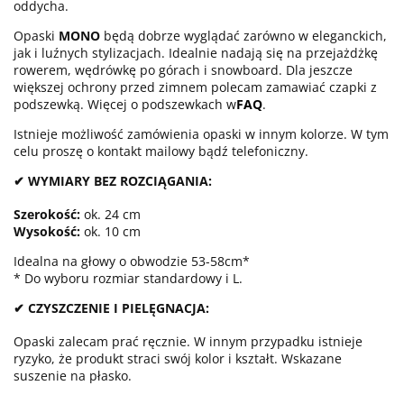
oddycha.
Opaski
MONO
będą dobrze wyglądać zarówno w eleganckich,
jak i luźnych stylizacjach. Idealnie nadają się na przejażdżkę
rowerem, wędrówkę po górach i snowboard. Dla jeszcze
większej ochrony przed zimnem polecam zamawiać czapki z
podszewką. Więcej o podszewkach w
FAQ
.
Istnieje możliwość zamówienia opaski w innym kolorze. W tym
celu proszę o kontakt mailowy bądź telefoniczny.
✔ WYMIARY BEZ ROZCIĄGANIA:
Szerokość:
ok. 24 cm
Wysokość:
ok. 10 cm
Idealna na głowy o obwodzie 53-58cm*
* Do wyboru rozmiar standardowy i L.
✔ CZYSZCZENIE I PIELĘGNACJA:
Opaski zalecam prać ręcznie. W innym przypadku istnieje
ryzyko, że produkt straci swój kolor i kształt. Wskazane
suszenie na płasko.