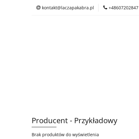
kontakt@laczapakabra.pl
+48607202847
BIŻUTERIA
C
KAPTUROKOMINY
BIŻUTERIA
CZAPKI
CIENKI
Producent - Przykładowy
Brak produktów do wyświetlenia