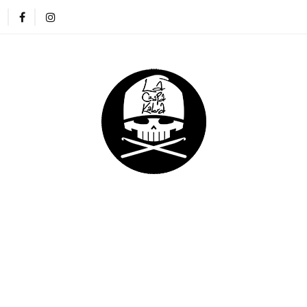
ZAPKI
CIENKIE CZAPKI
KOMINY
RĘKAWICZKI
NA DREADY
DLA DZIECI
DLA FIRM
E CZAPKI
KOMINY
RĘKAWICZKI
OPASKI
DLA DZIECI
DLA FIRM