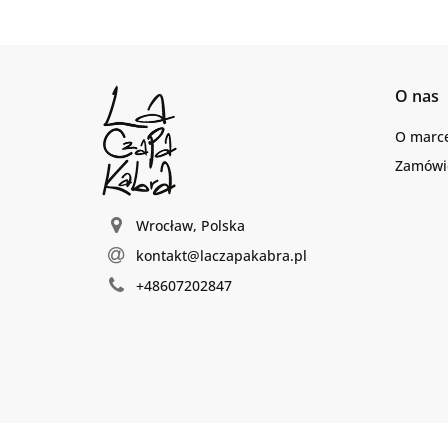
O nas
O marc
Zamówie
Wrocław, Polska
kontakt@laczapakabra.pl
+48607202847