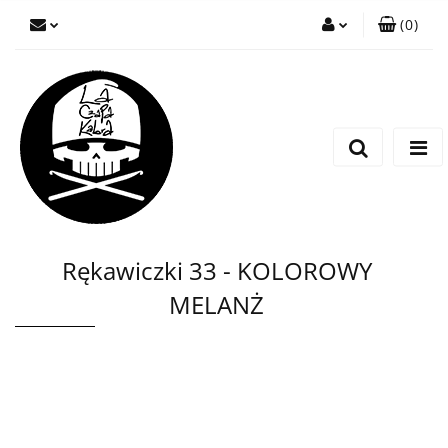
(
0
)
Zaloguj się
Zarejestruj się
Wyślij wiadomość
Rękawiczki 33 - KOLOROWY
MELANŻ