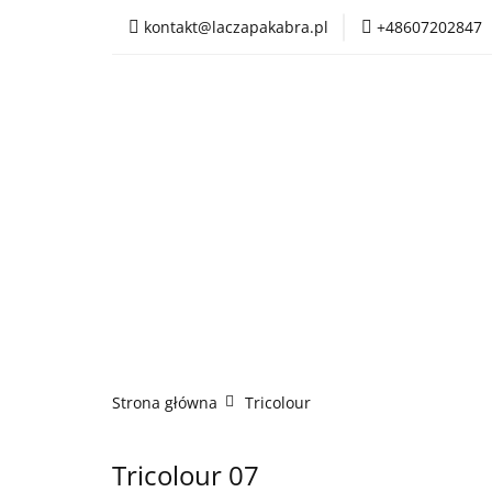
kontakt@laczapakabra.pl
+48607202847
BIŻUTERIA
CZ
KAPTUROKOMINY
BIŻUTERIA
CZAPKI
CIENKIE CZAP
Strona główna
Tricolour
Tricolour 07