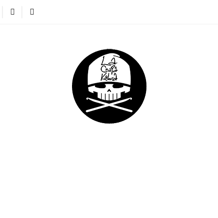
APKI
CIENKIE CZAPKI
KOMINY
RĘKAWICZKI
NA DREADY
DLA DZIECI
DLA FIRM
KI
KOMINY
RĘKAWICZKI
OPASKI
KAPTURO
DLA FIRM