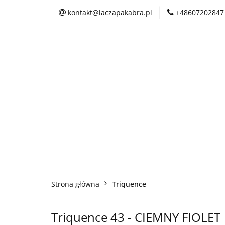
kontakt@laczapakabra.pl
+48607202847
BIŻUTERIA
C
KAPTUROKOMINY
BIŻUTERIA
CZAPKI
CIENKI
Strona główna
Triquence
Triquence 43 - CIEMNY FIOLET