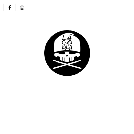
ZAPKI
CIENKIE CZAPKI
KOMINY
RĘKAWICZKI
NA DREADY
DLA DZIECI
DLA FIRM
E CZAPKI
KOMINY
RĘKAWICZKI
OPASKI
DLA DZIECI
DLA FIRM