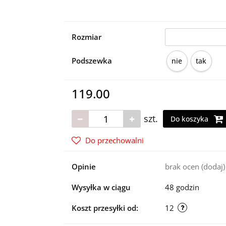
Rozmiar
Podszewka
nie
tak
119.00
szt.
Do koszyka
Do przechowalni
Opinie
brak ocen
(dodaj)
Wysyłka w ciągu
48 godzin
Koszt przesyłki od:
12