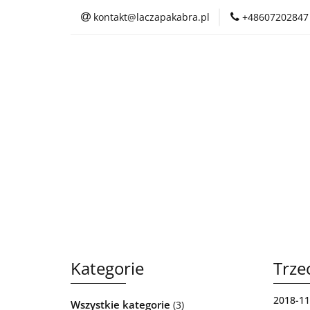
kontakt@laczapakabra.pl
+48607202847
BIŻUTERIA
C
KAPTUROKOMINY
BIŻUTERIA
CZAPKI
CIENKI
Kategorie
Trze
2018-11
Wszystkie kategorie
(3)