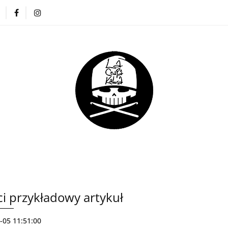
ZAPKI
CIENKIE CZAPKI
KOMINY
RĘKAWICZKI
NA DREADY
DLA DZIECI
DLA FIRM
E CZAPKI
KOMINY
RĘKAWICZKI
OPASKI
DLA DZIECI
DLA FIRM
ci przykładowy artykuł
-05 11:51:00