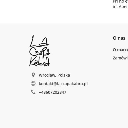
Pri no e
in. Aper
O nas
O marc
Zamówie
Wrocław, Polska
kontakt@laczapakabra.pl
+48607202847