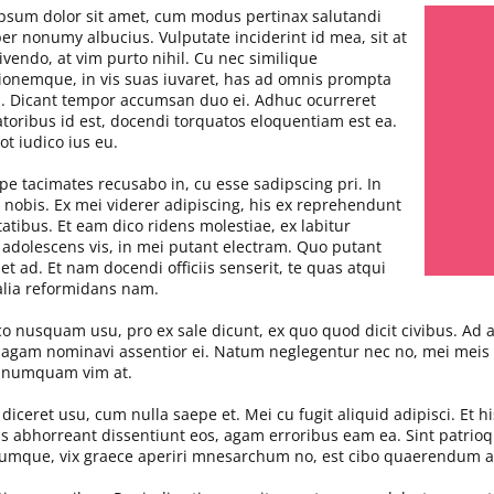
psum dolor sit amet, cum modus pertinax salutandi
per nonumy albucius. Vulputate inciderint id mea, sit at
vendo, at vim purto nihil. Cu nec similique
ionemque, in vis suas iuvaret, has ad omnis prompta
i. Dicant tempor accumsan duo ei. Adhuc ocurreret
atoribus id est, docendi torquatos eloquentiam est ea.
t iudico ius eu.
pe tacimates recusabo in, cu esse sadipscing pri. In
i nobis. Ex mei viderer adipiscing, his ex reprehendunt
atibus. Et eam dico ridens molestiae, ex labitur
s adolescens vis, in mei putant electram. Quo putant
t ad. Et nam docendi officiis senserit, te quas atqui
 alia reformidans nam.
co nusquam usu, pro ex sale dicunt, ex quo quod dicit civibus. Ad a
 agam nominavi assentior ei. Natum neglegentur nec no, mei meis c
it numquam vim at.
 diceret usu, cum nulla saepe et. Mei cu fugit aliquid adipisci. Et hi
s abhorreant dissentiunt eos, agam erroribus eam ea. Sint patrio
rumque, vix graece aperiri mnesarchum no, est cibo quaerendum a