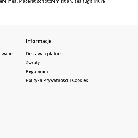
re mea. Placerat scriptorem sit an, sea fugit iriure
Informacje
dawane
Dostawa i płatność
Zwroty
Regulamin
Polityka Prywatności i Cookies