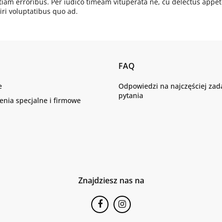
tiam erroribus. Per iudico timeam vituperata ne, cu delectus appete
iri voluptatibus quo ad.
FAQ
e
Odpowiedzi na najczęściej za
pytania
nia specjalne i firmowe
Znajdziesz nas na