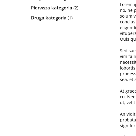
Lorem i
Pierwsza kategoria
(2)
no, ne 
solum vi
Druga kategoria
(1)
conclus
eligend
vituper
Quis quo
Sed sae
vim fall
necessit
loborti
prodesse
sea, et
At grae
cu. Nec
ut, vel
An vidit
probatu
signife