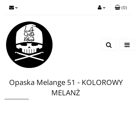
(
0
)
Zaloguj się
Zarejestruj się
Wyślij wiadomość
Opaska Melange 51 - KOLOROWY
MELANŻ