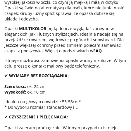
wysokiej jakości włóczki, co czyni ją miękką i miłą w dotyku.
Opaski są świetną alternatywą dla osób, które nie lubią nosić
czapek. Gruby luźny splot sprawia, że opaska dobrze się
układa i oddycha.
Opaski
MULTIKOLOR
będą dobrze wyglądać zarówno w
eleganckich, jak i luźnych stylizacjach. Idealnie nadają się na
przejażdżkę rowerem, wędrówkę po górach i snowboard. Dla
jeszcze większej ochrony przed zimnem polecam zamawiać
czapki z podszewką. Więcej o podszewkach w
FAQ
.
Istnieje możliwość zamówienia opaski w innym kolorze. W tym
celu proszę o kontakt mailowy bądź telefoniczny.
✔ WYMIARY BEZ ROZCIĄGANIA:
Szerokość:
ok. 24 cm
Wysokość:
ok. 10 cm
Idealna na głowy o obwodzie 53-58cm*
* Do wyboru rozmiar standardowy i L.
✔ CZYSZCZENIE I PIELĘGNACJA:
Opaski zalecam prać ręcznie. W innym przypadku istnieje