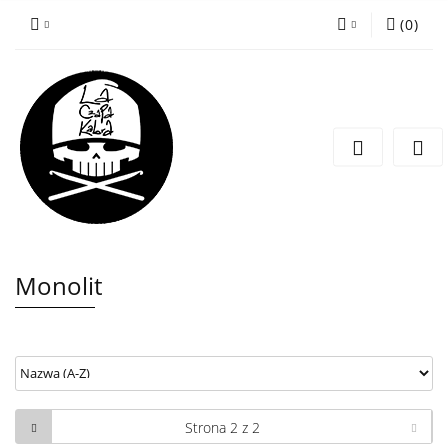
(
0
)
Zaloguj się
Zarejestruj się
Wyślij wiadomość
Monolit