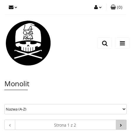
(
0
)
Zaloguj się
Zarejestruj się
Wyślij wiadomość
Monolit